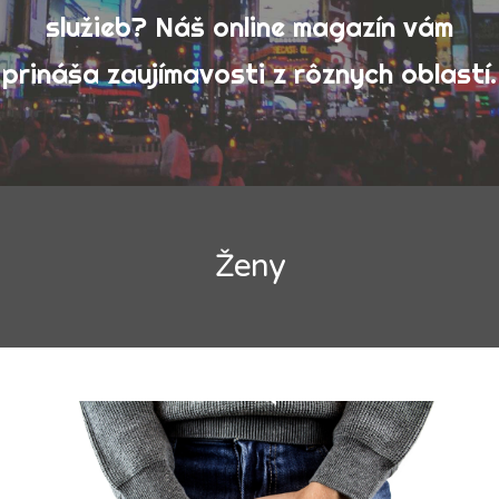
služieb? Náš online magazín vám
Výrobky
prináša zaujímavosti z rôznych oblastí.
Zábava
Ženy
Vyhledávání
Ženy