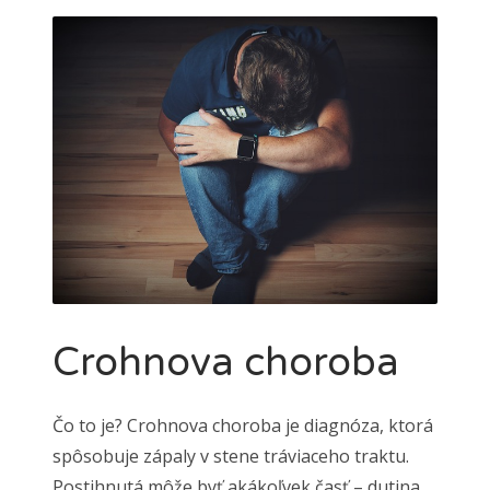
Crohnova choroba
Čo to je? Crohnova choroba je diagnóza, ktorá
spôsobuje zápaly v stene tráviaceho traktu.
Postihnutá môže byť akákoľvek časť – dutina