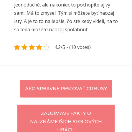
jednoduché, ale nakoniec to pochopíte aj vy
sami. Má to zmysel. Tým si môžete byť naozaj
istý. A je to to najlepšie, čo ste kedy videli, na to
sa teda môžete naozaj spoľahnúť.
4.2/5 - (10 votes)
Navigace
AKO SPRÁVNE PESTOVAŤ CITRUSY
pro
příspěvky
ZAUJÍMAVÉ FAKTY O
NAJZNÁMEJŠÍCH STOLOVÝCH
HRÁCH