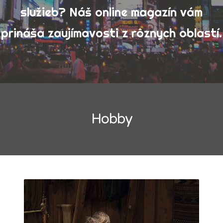
služieb? Náš online magazín vám
Výrobky
prináša zaujímavosti z rôznych oblastí.
Zábava
Ženy
Vyhledávání
Hobby