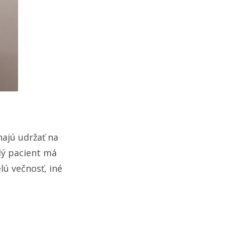
hajú udržať na
dý pacient má
lú večnosť, iné