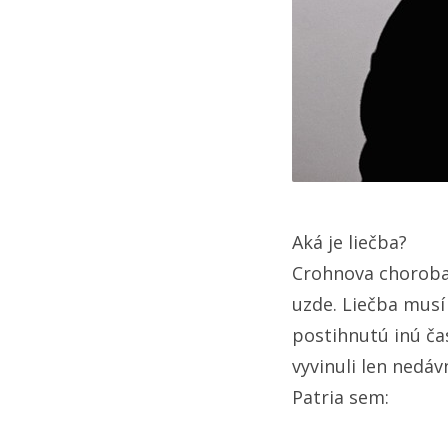
Aká je liečba?
Crohnova choroba j
uzde. Liečba musí
postihnutú inú čas
vyvinuli len nedáv
Patria sem: