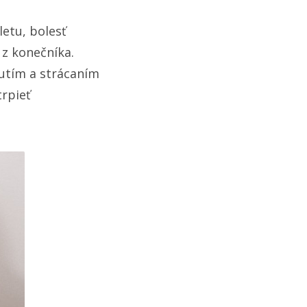
letu, bolesť
 z konečníka.
nutím a strácaním
trpieť