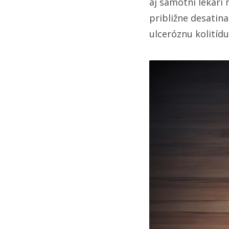
aj samotní lekári 
približne desatin
ulceróznu kolitídu