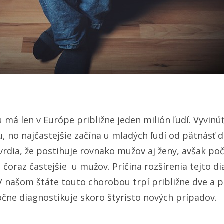
má len v Európe približne jeden milión ľudí. Vyvinú
, no najčastejšie začína u mladých ľudí od pätnásť 
tvrdia, že postihuje rovnako mužov aj ženy, avšak p
 čoraz častejšie u mužov. Príčina rozšírenia tejto di
. V našom štáte touto chorobou trpí približne dve a po
čne diagnostikuje skoro štyristo nových prípadov.