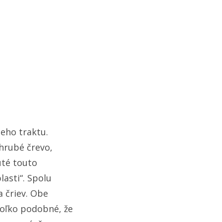
eho traktu.
 hrubé črevo,
uté touto
asti“. Spolu
a čriev. Obe
toľko podobné, že