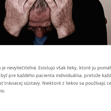
e nevyliečiteľná. Existujú však lieky, ktoré ju pomá
 byť pre každého pacienta individuálna, pretože kaž
ť tráviacej sústavy. Niektoré z liekov sa používajú ce
no.