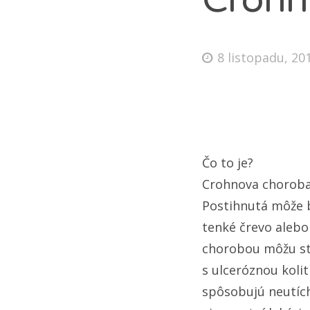
8 listopadu, 20
Čo to je?
Crohnova choroba 
Postihnutá môže b
tenké črevo alebo
chorobou môžu str
s ulceróznou koli
spôsobujú neutích