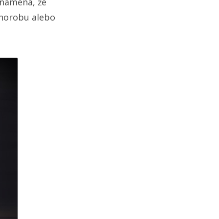
 znamená, že
chorobu alebo