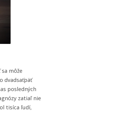
ť sa môže
do dvadsaťpäť
očas posledných
agnózy zatiaľ nie
l tisíca ľudí,