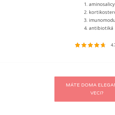
aminosalicy
kortikoster
imunomodu
antibiotiká
4.
Navigace
MÁTE DOMA ELEGA
VECI?
pro