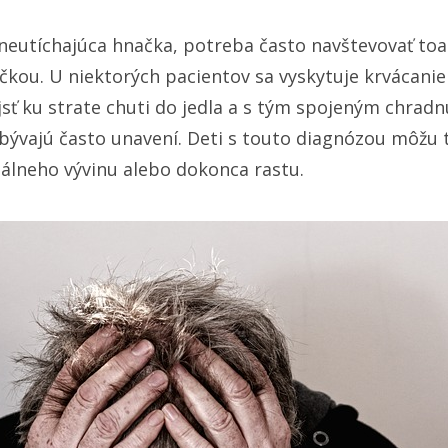
 neutíchajúca hnačka, potreba často navštevovať toa
kou. U niektorých pacientov sa vyskytuje krvácanie
ť ku strate chuti do jedla a s tým spojeným chrad
 bývajú často unavení. Deti s touto diagnózou môžu 
álneho vývinu alebo dokonca rastu.