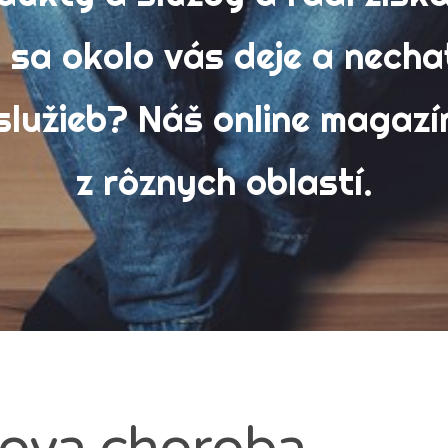
ody letných táborov
žby
 sa okolo vás deje a necha
ká téma: eutanázia domáceho miláčika
hnika
 služieb? Náš online magazí
robky
bava
z rôznych oblastí.
ny
ledávání
ova choroba