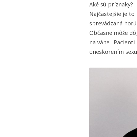
Aké sú príznaky?
Najčastejšie je to
sprevádzaná horúč
Občasne môže dôjs
na váhe. Pacienti
oneskorením sexu