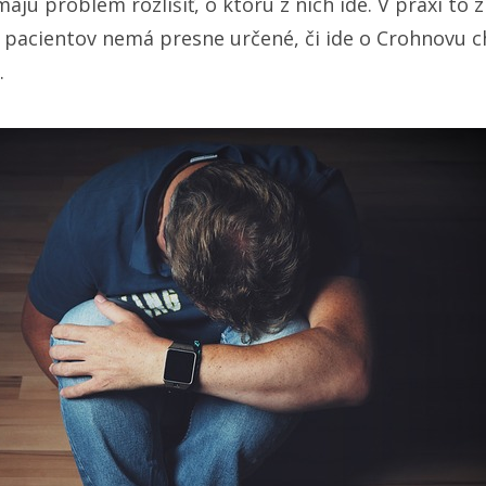
majú problém rozlíšiť, o ktorú z nich ide. V praxi to
a pacientov nemá presne určené, či ide o Crohnovu 
.