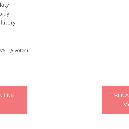
láty
oidy
látory
7/5 - (9 votes)
NTNÉ
TRI NA
V