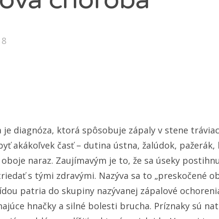
18
je diagnóza, ktorá spôsobuje zápaly v stene tráviac
yť akákoľvek časť – dutina ústna, žalúdok, pažerák,
 oboje naraz. Zaujímavým je to, že sa úseky postihn
iedať s tými zdravými. Nazýva sa to „preskočené obl
tídou patria do skupiny nazývanej zápalové ochoreni
ajúce hnačky a silné bolesti brucha. Príznaky sú na