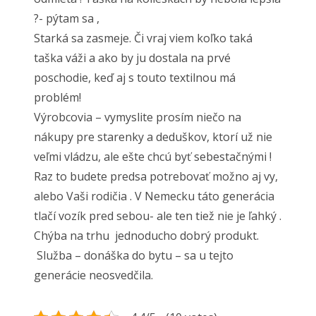
?- pýtam sa ,
Starká sa zasmeje. Či vraj viem koľko taká
taška váži a ako by ju dostala na prvé
poschodie, keď aj s touto textilnou má
problém!
Výrobcovia – vymyslite prosím niečo na
nákupy pre starenky a deduškov, ktorí už nie
veľmi vládzu, ale ešte chcú byť sebestačnými !
Raz to budete predsa potrebovať možno aj vy,
alebo Vaši rodičia . V Nemecku táto generácia
tlačí vozík pred sebou- ale ten tiež nie je ľahký .
Chýba na trhu jednoducho dobrý produkt.
Služba – donáška do bytu – sa u tejto
generácie neosvedčila.