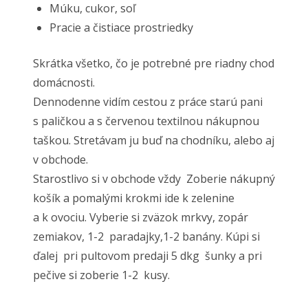
Múku, cukor, soľ
Pracie a čistiace prostriedky
Skrátka všetko, čo je potrebné pre riadny chod
domácnosti.
Dennodenne vidím cestou z práce starú pani
s paličkou a s červenou textilnou nákupnou
taškou. Stretávam ju buď na chodníku, alebo aj
v obchode.
Starostlivo si v obchode vždy Zoberie nákupný
košík a pomalými krokmi ide k zelenine
a k ovociu. Vyberie si zväzok mrkvy, zopár
zemiakov, 1-2 paradajky,1-2 banány. Kúpi si
ďalej pri pultovom predaji 5 dkg šunky a pri
pečive si zoberie 1-2 kusy.