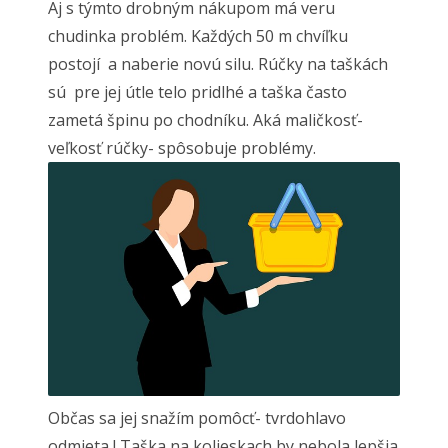
Aj s týmto drobným nákupom má veru
chudinka problém. Každých 50 m chvíľku
postojí a naberie novú silu. Rúčky na taškách
sú pre jej útle telo pridlhé a taška často
zametá špinu po chodníku. Aká maličkosť-
veľkosť rúčky- spôsobuje problémy.
Občas sa jej snažím pomôcť- tvrdohlavo
odmieta ! Taška na kolieskach by nebola lepšia