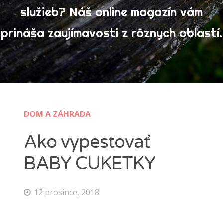
služieb? Náš online magazín vám
Výrobky
prináša zaujímavosti z rôznych oblastí.
Zábava
Ženy
Vyhledávání
DOM A ZÁHRADA
Ako vypestovať
BABY CUKETKY
12 prosince, 2018