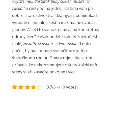
Aby ste mali dostatok baby cukiet, musíte ich
zasadiť o čosi viac
. na jednej rastlina vám pri
dobrej starostlivosti a ideálnych podmienkach,
vyrastie minimálne šesť a maximálne dvanásť
plodov. Záleží to samozrejme aj od konkrétnej
odrody. Keďže však budete cukety zbierať ešte
malé,
zasaďte si aspoň sedem rastlín
. Tento
počet, by mal bohato vystačiť pre jednu
štvorčlennú rodinu. Samozrejme iba v tom
prípade, že nekonzumujete cukety každý deň.
vtedy si ich zasaďte pokojne i viac.
3.7/5 - (10 votes)