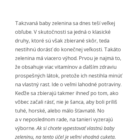
Takzvaná baby zelenina sa dnes teší veľkej
obľube. V skutočnosti sa jedná o klasické
druhy, ktoré sú však zbierané skôr, teda
nestihnú dorásť do konečnej veľkosti. Takáto
zelenina má viacero výhod. Prvou je najmä to,
že obsahuje viac vitamínov a ďalším zdraviu
prospešných látok, pretože ich nestihla minúť
na vlastný rast. Ide o veľmi lahodné potraviny.
Keďže sa zbierajú takmer ihneď po tom, ako
vôbec začali rásť, nie je šanca, aby boli príliš
tuhé, horské, alebo málo šťavnaté. No
a v neposlednom rade, na tanieri vyzerajú
výborne.
Ak si chcete vypestovať vlastnú baby
zeleninu, na tento účel je veľmi vhodná cuketa.