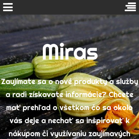
Přejít
k
Vyhledávání
obsahu
Miras
webu
Domov
Cestovanie
Dom a záhrada
NEJNOVĚJŠÍ PŘÍSPĚVKY
Zaujímate sa o nové produkty a služby
Ekonomika
AKO ZAČAŤ ZBIERAŤ VÍNA
a radi získavate informácie? Chcete
Kvalitná strava- spokojná mačka, spokojný majiteľ
Hobby
mať prehľad o všetkom čo sa okolo
V NFL nestačí dobrý útok
Internet
vás deje a nechať sa inšpirovať k
Výhody letných táborov
Služby
nákupom či využívaniu zaujímavých
Ťažká téma: eutanázia domáceho miláčika
Technika