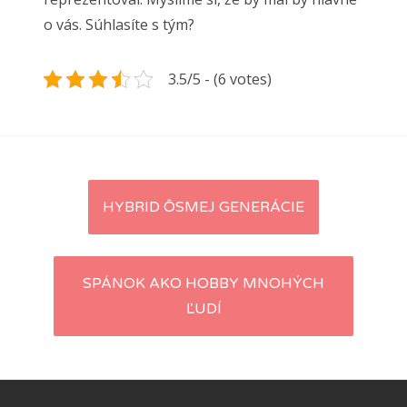
o vás. Súhlasíte s tým?
3.5/5 - (6 votes)
Navigace
HYBRID ÔSMEJ GENERÁCIE
pro
příspěvky
SPÁNOK AKO HOBBY MNOHÝCH
ĽUDÍ