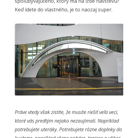
spolubývajúceho, ktorý má na izbe návštevu?
Keď idete do vlastného, je to naozaj super.
Práve vtedy však zistíte, že musíte riešiť veľa vecí,
ktoré vás predtým nejako nezaujímali. Napríklad
potrebujete uteráky. Potrebujete rôzne doplnky do