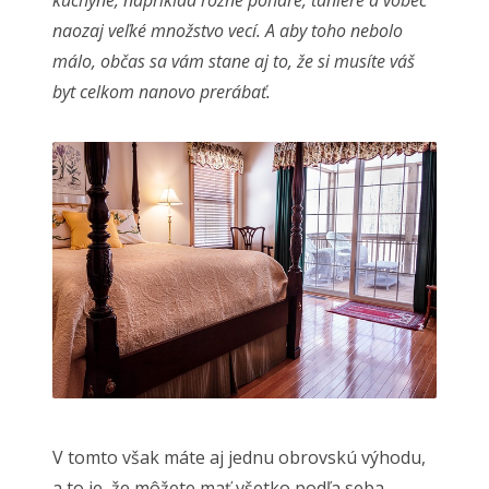
kuchyne, napríklad rôzne poháre, taniere a vôbec
naozaj veľké množstvo vecí. A aby toho nebolo
málo, občas sa vám stane aj to, že si musíte váš
byt celkom nanovo prerábať.
V tomto však máte aj jednu obrovskú výhodu,
a to je, že môžete mať všetko podľa seba.