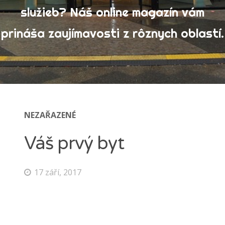
služieb? Náš online magazín vám
Výrobky
prináša zaujímavosti z rôznych oblastí.
Zábava
Ženy
Vyhledávání
NEZAŘAZENÉ
Váš prvý byt
17 září, 2017