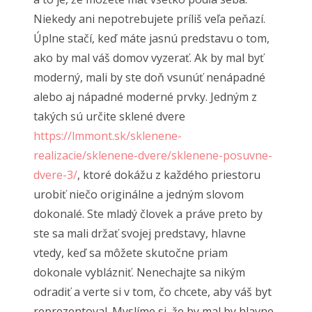
Niekedy ani nepotrebujete príliš veľa peňazí.
Úplne stačí, keď máte jasnú predstavu o tom,
ako by mal váš domov vyzerať. Ak by mal byť
moderný, mali by ste doň vsunúť nenápadné
alebo aj nápadné moderné prvky. Jedným z
takých sú určite sklené dvere
https://lmmont.sk/sklenene-
realizacie/sklenene-dvere/sklenene-posuvne-
dvere-3/
, ktoré dokážu z každého priestoru
urobiť niečo originálne a jedným slovom
dokonalé. Ste mladý človek a práve preto by
ste sa mali držať svojej predstavy, hlavne
vtedy, keď sa môžete skutočne priam
dokonale vyblázniť. Nenechajte sa nikým
odradiť a verte si v tom, čo chcete, aby váš byt
reprezentoval. Myslíme si, že by mal by hlavne