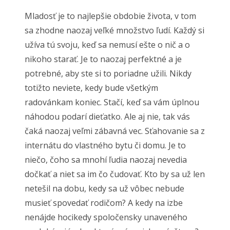
Mladosť je to najlepšie obdobie života, v tom
sa zhodne naozaj veľké množstvo ľudí. Každý si
užíva tú svoju, keď sa nemusí ešte o nič a o
nikoho starať. Je to naozaj perfektné a je
potrebné, aby ste si to poriadne užili. Nikdy
totižto neviete, kedy bude všetkým
radovánkam koniec. Stačí, keď sa vám úplnou
náhodou podarí dieťatko. Ale aj nie, tak vás
čaká naozaj veľmi zábavná vec. Sťahovanie sa z
internátu do vlastného bytu či domu. Je to
niečo, čoho sa mnohí ľudia naozaj nevedia
dočkať a niet sa im čo čudovať. Kto by sa už len
netešil na dobu, kedy sa už vôbec nebude
musieť spovedať rodičom? A kedy na izbe
nenájde hocikedy spoločensky unaveného